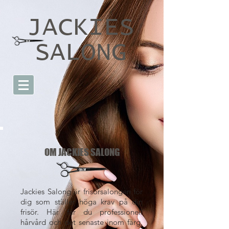
JACKIES
SALONG
OM JACKIES SALONG
Jackies Salong är frisörsalongen för
dig som ställer höga krav på din
frisör. Här får du professionell
hårvård och det senaste inom färg,