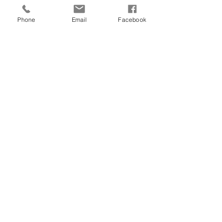
Phone
Email
Facebook
VÄLKOMNA!
jackiessalong.com
Din frisör i Masthugget - Linné, Göteborg
031-126121
ADRESS
ÖPPETTIDER
Fjällgatan 30
Tis-fre
10.00-18.00
413 17 Göteborg
Lör
10.00-15.00
Tel: 031-126121
jackiessalong.com