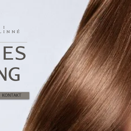
 I
LINNÉ
G
IES
NG
KONTAKT