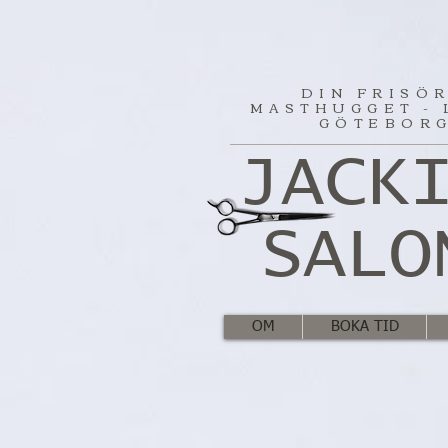
DIN FRISÖR
MASTHUGGET - 
GÖTEBOR
JACK
SALO
OM
BOKA TID