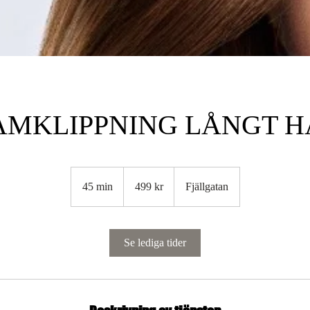
AMKLIPPNING LÅNGT H
499
svenska
45 min
4
499 kr
Fjällgatan
kronor
5
m
i
Se lediga tider
n