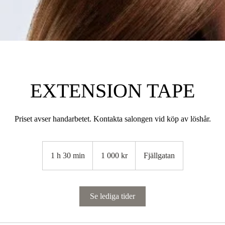
EXTENSION TAPE
Priset avser handarbetet. Kontakta salongen vid köp av löshår.
1 000
svenska
1 h 30 min
1
1 000 kr
Fjällgatan
kronor
3
0
m
Se lediga tider
i
n