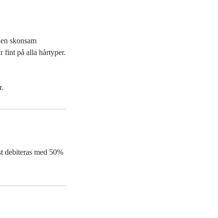
är en skonsam
 fint på alla hårtyper.
r.
nst debiteras med 50%