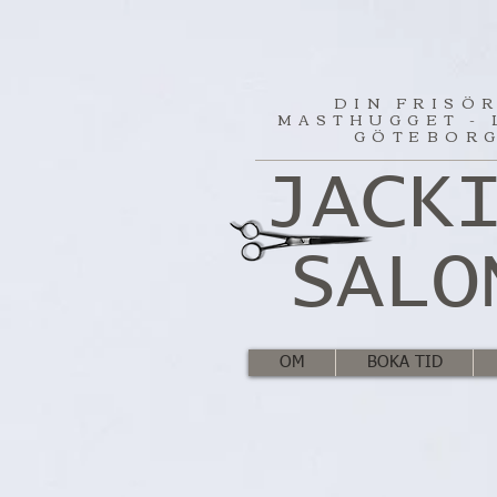
DIN FRISÖR
MASTHUGGET - 
GÖTEBOR
JACK
SALO
OM
BOKA TID