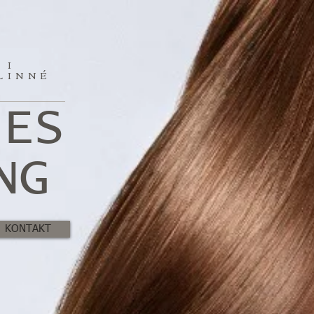
 I
LINNÉ
G
IES
NG
KONTAKT