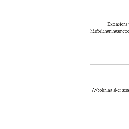
Extensions t
hårförlängningsmetod. 
L
Avbokning sker senas