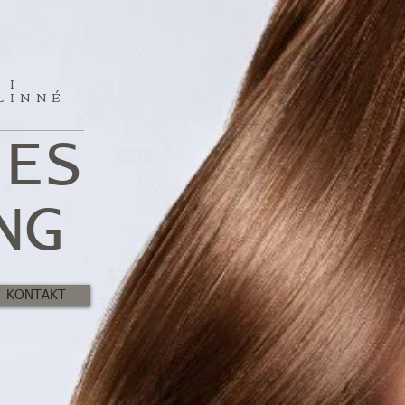
 I
LINNÉ
G
IES
NG
KONTAKT