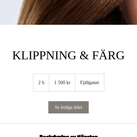
KLIPPNING & FÄRG
1 500
svenska
2 h
2
1 500 kr
Fjällgatan
kronor
h
Se lediga tider