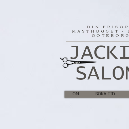
DIN FRISÖR
MASTHUGGET - 
GÖTEBOR
JACK
SALO
OM
BOKA TID